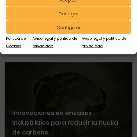
La importancia del
reacondicionamiento de envases
Denegar
para el almacenamiento de
Configurar
fertilizantes
Política de
Aviso legal y política de
Aviso legal y política de
Cookies
privacidad
privacidad
Innovaciones en envases
industriales para reducir la huella
de carbono