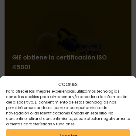
GIE obtiene la certificación ISO
45001
COOKIES
Para ofrecer las mejores experiencias, utilizamos tecnologías
como las cookies para almacenar y/o acceder a la información
del dispositivo. El consentimiento de estas tecnologías nos
permitirá procesar datos como el comportamiento de
navegación o las identificaciones únicas en este sitio. No
consentir o retirar el consentimiento, puede afectar negativamente
a ciertas características y funciones.
Aceptar