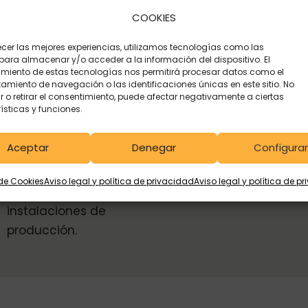
producción y
COOKIES
almacenaje.
ecer las mejores experiencias, utilizamos tecnologías como las
para almacenar y/o acceder a la información del dispositivo. El
miento de estas tecnologías nos permitirá procesar datos como el
miento de navegación o las identificaciones únicas en este sitio. No
r o retirar el consentimiento, puede afectar negativamente a ciertas
2025
2026
ísticas y funciones.
Aceptar
Denegar
Configurar
Mejora y
Certificación ISO
 de Cookies
Aviso legal y política de privacidad
Aviso legal y política de p
automatización de
45001
instalaciones de
producción.