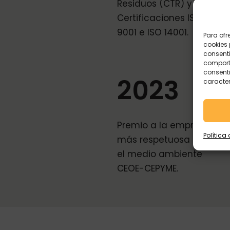
Residuos (CTR) y
Certificaciones ISO
9001 e ISO 14001.
Para ofr
cookies 
consenti
comporta
consenti
2023
caracter
Premio a la empresa
Política
más respetuosa con
el medio ambiente
CEOE-CEPYME.