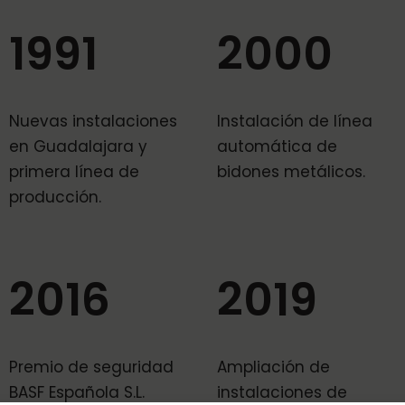
1991
2000
Nuevas instalaciones
Instalación de línea
en Guadalajara y
automática de
primera línea de
bidones metálicos.
producción.
2016
2019
Premio de seguridad
Ampliación de
BASF Española S.L.
instalaciones de