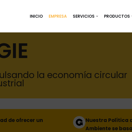
INICIO
EMPRESA
SERVICIOS
PRODUCTOS
GIE
ulsando la economía circular
strial
ad de ofrecer un
Nuestra Política 
Ambiente se basa