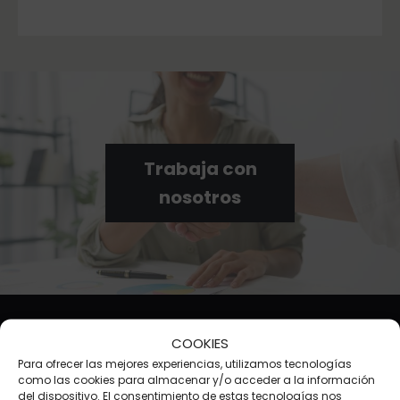
Trabaja con
nosotros
COOKIES
Para ofrecer las mejores experiencias, utilizamos tecnologías
como las cookies para almacenar y/o acceder a la información
del dispositivo. El consentimiento de estas tecnologías nos