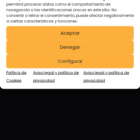
Visita nuestras
permitirá procesar datos como el comportamiento de
navegación o las identificaciones únicas en este sitio. No
instalaciones.
consentir o retirar el consentimiento, puede afectar negativamente
a ciertas características y funciones.
Aceptar
Avenida Cristóbal Colón, 202-204
Polígono Industrial El Henares, Guadalajara.
Denegar
España.
Configurar
Política de
Aviso legal y política de
Aviso legal y política de
Cookies
privacidad
privacidad