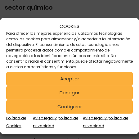
sector químico
Seguridad
: La trazabilidad asegura que cada
COOKIES
envase pueda ser rastreado a lo largo de su vida útil,
Para ofrecer las mejores experiencias, utilizamos tecnologías
como las cookies para almacenar y/o acceder a la información
lo que es crucial cuando se trata de sustancias
del dispositivo. El consentimiento de estas tecnologías nos
peligrosas. Conocer el historial de cada envase
permitirá procesar datos como el comportamiento de
permite a las empresas tomar las precauciones
navegación o las identificaciones únicas en este sitio. No
consentir o retirar el consentimiento, puede afectar negativamente
necesarias para prevenir accidentes y proteger la
a ciertas características y funciones.
salud de los trabajadores.
Aceptar
Cumplimiento normativo
: El sector químico está
Denegar
sujeto a estrictas regulaciones y normativas que
requieren una documentación detallada y precisa. La
Configurar
trazabilidad permite a las empresas cumplir con
estas regulaciones, proporcionando los registros
Política de
Aviso legal y política de
Aviso legal y política de
necesarios para auditorías y controles.
Cookies
privacidad
privacidad