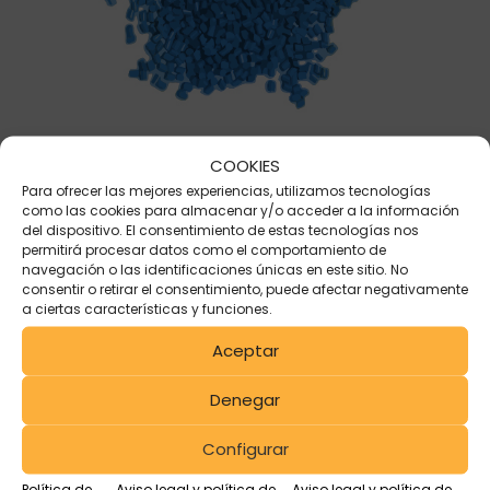
COOKIES
Para ofrecer las mejores experiencias, utilizamos tecnologías
como las cookies para almacenar y/o acceder a la información
del dispositivo. El consentimiento de estas tecnologías nos
04.
permitirá procesar datos como el comportamiento de
navegación o las identificaciones únicas en este sitio. No
consentir o retirar el consentimiento, puede afectar negativamente
Gestión de plástico.
a ciertas características y funciones.
Aceptar
Realizamos, como parte de nuestra actividad de
Denegar
recuperación de envases y de gestión de
residuos, la valorización y reciclado de plástico
Configurar
PEAD, PEBD, PP, etc.
La planta de triturado,
Política de
Aviso legal y política de
Aviso legal y política de