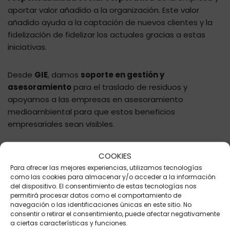
aportar valor añadido a la organización. Este valor
añadido ayuda a la captación de nuevos clientes y la
fidelización de fidelizar los actuales gracias a estas
iniciativas.
Desde
GIE
, damos
soporte en gestión y
asesoramiento
para el traslado de residuos y
apoyamos a las empresas en asesoramiento
medioambiental para que estos beneficios
empresariales sean visibles.
COOKIES
Para ofrecer las mejores experiencias, utilizamos tecnologías
como las cookies para almacenar y/o acceder a la información
del dispositivo. El consentimiento de estas tecnologías nos
permitirá procesar datos como el comportamiento de
navegación o las identificaciones únicas en este sitio. No
consentir o retirar el consentimiento, puede afectar negativamente
a ciertas características y funciones.