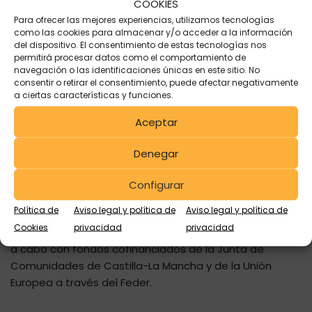
COOKIES
Para ofrecer las mejores experiencias, utilizamos tecnologías
En la hoja de ruta de
GIE
, siempre está presente la
como las cookies para almacenar y/o acceder a la información
mejora continua de nuestros procesos. Somos
del dispositivo. El consentimiento de estas tecnologías nos
permitirá procesar datos como el comportamiento de
conscientes de que el mercado actual demanda no
navegación o las identificaciones únicas en este sitio. No
solo un precio competitivo sino también un
producto
consentir o retirar el consentimiento, puede afectar negativamente
reacondicionado
de alta calidad.
a ciertas características y funciones.
Aceptar
Con el fin de alcanzar este objetivo nos hemos
embarcado en un proyecto de mejora de nuestras
Denegar
líneas de producción de IBCs y bidones metálicos.
Todas estas mejoras de nuestras instalaciones han
Configurar
repercutido muy positivamente en una mejora de la
Política de
Aviso legal y política de
Aviso legal y política de
productividad y de los controles de calidad de nuestras
Cookies
privacidad
privacidad
líneas de producción. Dichas mejoras las hemos llevado
a cabo con fondos cofinanciados de la Junta de
Comunidades de Castilla-La Mancha y de la Unión
Europea a través del Feder.