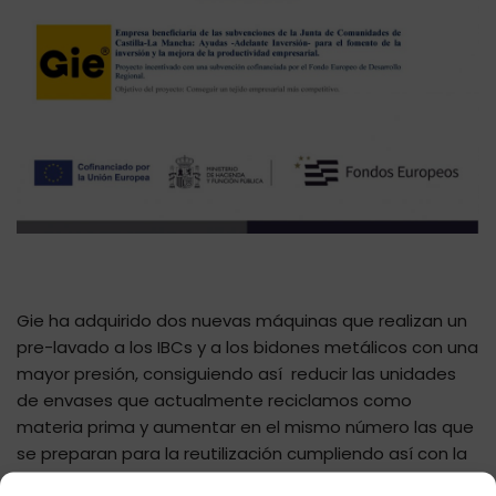
Gie ha adquirido dos nuevas máquinas que realizan un
pre-lavado a los IBCs y a los bidones metálicos con una
mayor presión, consiguiendo así reducir las unidades
de envases que actualmente reciclamos como
materia prima y aumentar en el mismo número las que
se preparan para la reutilización cumpliendo así con la
jerarquía de residuos.