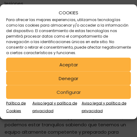
lesiones.
COOKIES
Para ofrecer las mejores experiencias, utilizamos tecnologías
Una preparación clave
como las cookies para almacenar y/o acceder a la información
del dispositivo. El consentimiento de estas tecnologías nos
para garantizar la
permitirá procesar datos como el comportamiento de
navegación o las identificaciones únicas en este sitio. No
consentir o retirar el consentimiento, puede afectar negativamente
seguridad de todos
a ciertas características y funciones.
Aceptar
Si bien esperamos que nunca se presenten situaciones
Denegar
de emergencia en nuestras
instalaciones
, sabemos
que
la preparación adecuada es clave para
Configurar
garantizar la seguridad
y el bienestar de todos.
Nuestro Equipo de Emergencia ha demostrado un
Política de
Aviso legal y política de
Aviso legal y política de
compromiso excepcional al participar activamente en
Cookies
privacidad
privacidad
esta jornada de formación y puesta a punto. Ahora,
podemos estar tranquilos sabiendo que tenemos un
equipo altamente competente y preparado para