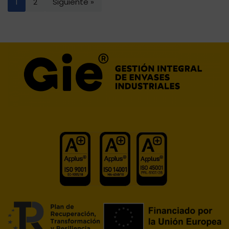
1
2
Siguiente »