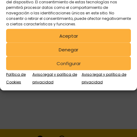
del dispositivo. El consentimiento de estas tecnologías nos
permitirá procesar datos como el comportamiento de
navegación o las identificaciones únicas en este sitio. No
consentir o retirar el consentimiento, puede afectar negativamente
a ciertas características y funciones.
Aceptar
Claves para elegir bidones
Denegar
reacondicionados que cumplan
Configurar
con tus necesidades
Política de
Aviso legal y política de
Aviso legal y política de
Cookies
privacidad
privacidad